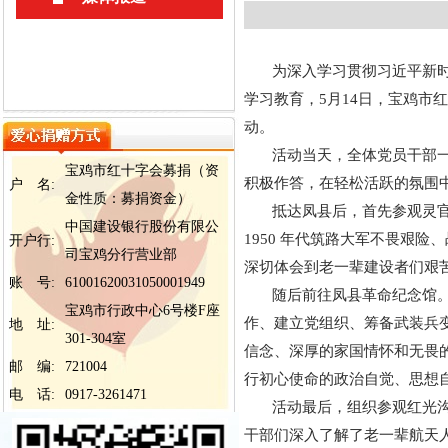
为深入学习贯彻习近平新时代
学习教育，5月14日，宝鸡市
动。
活动当天，全体党员干部一路
宝鸡市红十字会募捐（资
积极作答，在轻松活跃的氛围
户 名:
金性质：募捐资金）
抵达凤县后，首先参观灵官峡
中国建设银行股份有限公
1950 年代筑路大军不畏艰
开户行:
司宝鸡分行营业部
深切体会到老一辈建设者们艰
账 号:
61001620031050001949
随后前往凤县革命纪念馆。馆
宝鸡市行政中心6号楼F座
作、建立党组织、筹备武装兵
地 址:
301-304室
信念、深厚的家国情怀和无畏
邮 编:
721004
行初心使命的政治自觉、思想
电 话:
0917-3261471
活动最后，组织参观红光沟航
干部们深入了解了老一辈航天