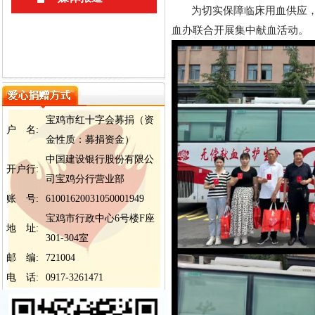
为切实保障临床用血供应，大力
血办联合开展集中献血活动。
宝鸡市红十字会募捐（资
户 名:
金性质：募捐资金）
中国建设银行股份有限公
开户行:
司宝鸡分行营业部
账 号:
61001620031050001949
宝鸡市行政中心6号楼F座
地 址:
301-304室
邮 编:
721004
电 话:
0917-3261471