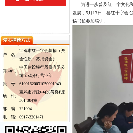
为进一步普及红十字文化和相
发展，5月13日，县红十字会
秘书长参加培训。
宝鸡市红十字会募捐（资
户 名:
金性质：募捐资金）
中国建设银行股份有限公
开户行:
司宝鸡分行营业部
账 号:
61001620031050001949
宝鸡市行政中心6号楼F座
地 址:
301-304室
邮 编:
721004
电 话:
0917-3261471